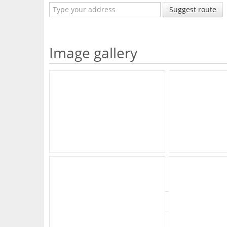
Suggest route
Image gallery
What's Your Walk Score?