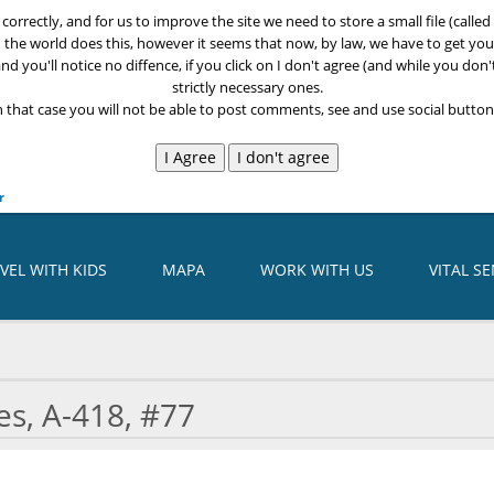
k correctly, and for us to improve the site we need to store a small file (call
n the world does this, however it seems that now, by law, we have to get your
nd you'll notice no diffence, if you click on I don't agree (and while you don'
strictly necessary ones.
n that case you will not be able to post comments, see and use social buttons
r
VEL WITH KIDS
MAPA
WORK WITH US
VITAL S
s, A-418, #77