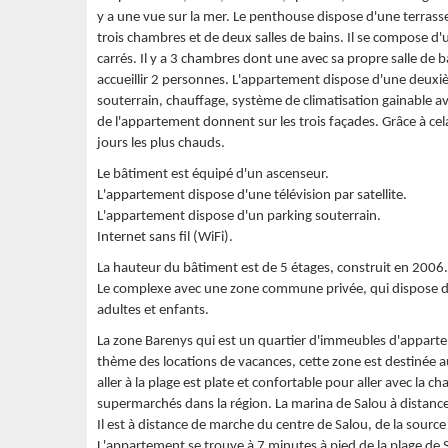
y a une vue sur la mer. Le penthouse dispose d'une terras
trois chambres et de deux salles de bains. Il se compose d
carrés. Il y a 3 chambres dont une avec sa propre salle d
accueillir 2 personnes. L'appartement dispose d'une deuxi
souterrain, chauffage, système de climatisation gainable avec
de l'appartement donnent sur les trois façades. Grâce à ce
jours les plus chauds.
Le bâtiment est équipé d'un ascenseur.
L'appartement dispose d'une télévision par satellite.
L'appartement dispose d'un parking souterrain.
Internet sans fil (WiFi).
La hauteur du bâtiment est de 5 étages, construit en 2006.
Le complexe avec une zone commune privée, qui dispose d'un
adultes et enfants.
La zone Barenys qui est un quartier d'immeubles d'apparte
thème des locations de vacances, cette zone est destinée a
aller à la plage est plate et confortable pour aller avec la cha
supermarchés dans la région. La marina de Salou à distanc
Il est à distance de marche du centre de Salou, de la sour
L'appartement se trouve à 7 minutes à pied de la plage de 