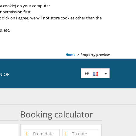
ed a cookie) on your computer.
 permission first.
t click on I agree) we will not store cookies other than the
, etc.
Home
>
Property preview
TOGGLE DRO
FR
ENIOR
Booking calculator