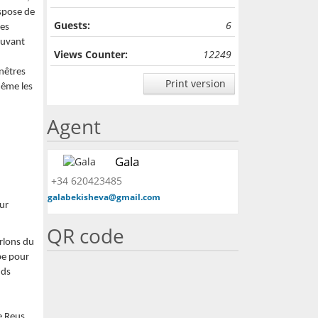
ispose de
Guests:
6
res
ouvant
Views Counter:
12249
enêtres
Print version
même les
Agent
Gala
+34 620423485
galabekisheva@gmail.com
ur
QR code
rlons du
pe pour
nds
e Reus.