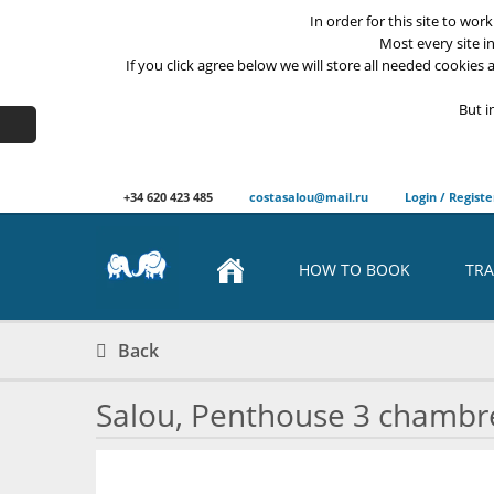
In order for this site to wor
Most every site i
If you click agree below we will store all needed cookies a
But i
+34 620 423 485
costasalou@mail.ru
Login / Registe
HOW TO BOOK
TRA
Back
Salou, Penthouse 3 chambre