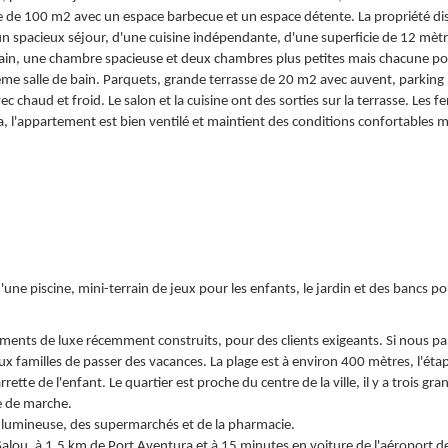
se de 100 m2 avec un espace barbecue et un espace détente. La propriété d
'un spacieux séjour, d'une cuisine indépendante, d'une superficie de 12 mèt
e bain, une chambre spacieuse et deux chambres plus petites mais chacune p
ème salle de bain. Parquets, grande terrasse de 20 m2 avec auvent, parking
 chaud et froid. Le salon et la cuisine ont des sorties sur la terrasse. Les f
la, l'appartement est bien ventilé et maintient des conditions confortables 
e piscine, mini-terrain de jeux pour les enfants, le jardin et des bancs po
ments de luxe récemment construits, pour des clients exigeants. Si nous pa
ux familles de passer des vacances. La plage est à environ 400 mètres, l'éta
rrette de l'enfant. Le quartier est proche du centre de la ville, il y a trois gra
e de marche.
ce lumineuse, des supermarchés et de la pharmacie.
Salou, à 1,5 km de Port Aventura et à 15 minutes en voiture de l'aéroport d