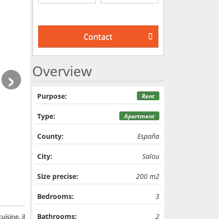
Contact
›
Overview
Purpose:
Rent
Type:
Apartment
County:
España
City:
Salou
Size precise:
200 m2
Bedrooms:
3
Bathrooms:
2
isine, il