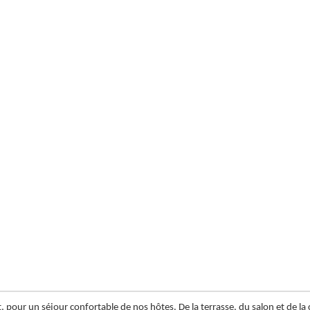
ur un séjour confortable de nos hôtes. De la terrasse, du salon et de la cu