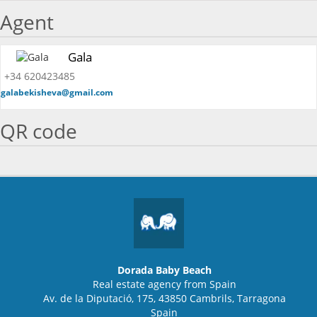
Agent
Gala
+34 620423485
galabekisheva@gmail.com
QR code
Dorada Baby Beach
Real estate agency from Spain
Av. de la Diputació, 175, 43850 Cambrils, Tarragona
Spain