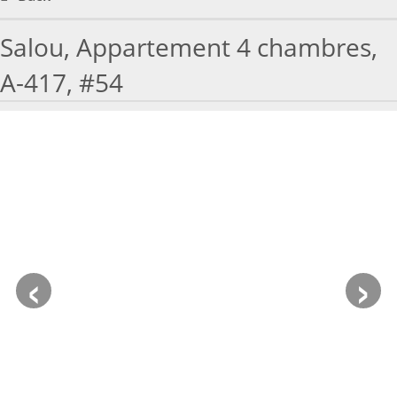
HOW TO BOOK
Salou, Appartement 4 chambres,
TRAVEL WITH KIDS
A-417, #54
MAPA
WORK WITH US
VITAL SENIOR
‹
›