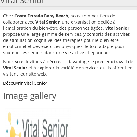
Vital Senior
HOW TO BOOK
Chez
Costa Dorada Baby Beach
, nous sommes fiers de
collaborer avec
Vital Senior
, une organisation dédiée à
TRAVEL WITH KIDS
l'amélioration du bien-être des personnes âgées.
Vital Senior
propose une large gamme de services, y compris des activités
MAPA
de stimulation cognitive, des thérapies pour le bien-être
émotionnel et des exercices physiques, le tout adapté pour
WORK WITH US
soutenir les seniors dans une vie active et épanouie.
Nous vous invitons à découvrir davantage le précieux travail de
VITAL SENIOR
Vital Senior
et à explorer la variété de services qu'ils offrent en
visitant leur site web.
Découvrir Vital Senior
Image gallery