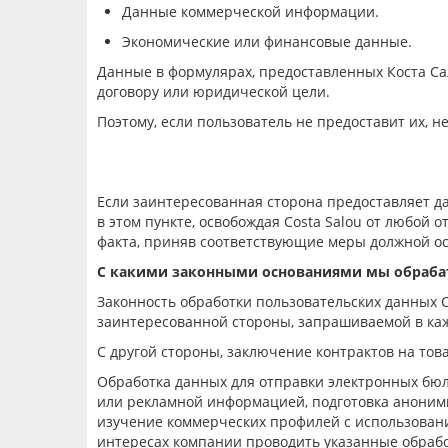
Данные коммерческой информации.
Экономические или финансовые данные.
Данные в форм
улярах
, предоставленных Коста С
договору или юридической цели.
Поэтому, если пользователь не предоставит их, 
Если заинтересованная сторона предоставляет да
в этом пункте, освобождая
Costa Salou
от любой от
факта, приняв соответствующие меры должной о
С какими
законны
ми
основания
ми
мы
обраб
Законность обработки пользовательских данных
заинтересованной стороны, запрашиваемой в ка
С другой стороны, заключение контрактов на тов
Обработка данных для отправки электронных бюл
или рекламной информацией, подготовка анонимн
изучение
коммерческих профилей с использовани
интересах компании проводить указанные обраб