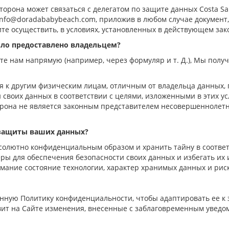
торона может связаться с делегатом
по
защит
е
данных Costa Sa
е info@doradababybeach.com, приложив в любом случае докумен
те осуществить, в условиях, установленных в действующ
ем зак
ыло предоставлено владельцем?
ете нам напрямую (например, через форм
уляр
и т. Д.), Мы пол
я к другим физическим лицам, отличным от владельца данных,
 своих данных в соответствии с целями, изложенными в этих
ус
орона не является законным представителем несовершеннолетн
защиты
ваши
х
данны
х
?
солютно конфиденциальным образом и
хранить тайну
в соотве
ы для обеспечения безопасности своих данных и избегать их 
мание состояние технологии, характер хранимых данных и риск
анную
Политику конфиденциальности, чтобы адаптировать ее к
явит на Сайте изменения, внесенные с заблаговременн
ым
уведо