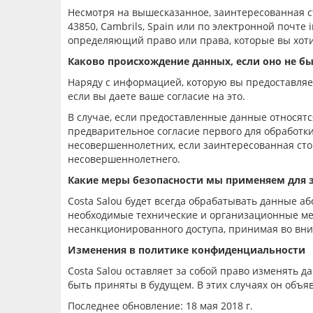
Несмотря на вышесказанное, заинтересованная с
43850, Cambrils, Spain или по электронной почт
определяющий право или права, которые вы хоти
Каково происхождение данных, если оно не б
Наряду с информацией, которую вы предоставля
если вы
даете ваше согласие на это
.
В случае, если предоставленные данные относятс
предварительное согласие первого для обработки
несовершеннолетних, если заинтересованная ст
несовершеннолетнего.
Какие меры безопасности мы применяем для
Costa
Salou
б
уд
ет всегда
обрабатывать данные аб
необходимые технические и организационные мер
несанкционированного доступа, принимая во вни
Изменения в политике конфиденциальности
Costa Salou оставляет за собой право изменять
д
быть
приняты в будущем
. В этих случаях он объ
Последнее обновление: 18 мая 2018 г.