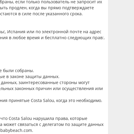
браны, если только пользователь не запросит их
 быть продлен, когда вы прямо
подтверждаете
таются в силе после указанного срока.
льс, Испания или по электронной почте на адрес
ения
в любое время и бесплатно следующи
х
прав:.
ые были собраны.
ные в
законе
защиты данных.
данных, заинтересованные стороны могут
ельных законных причин или осуществления или
ния приняты
е
Costa Salou
,
когда это
необходимо.
 что
Costa Salou
нарушила права, которые
может связаться с делегатом по защите данных
dababybeach.com.