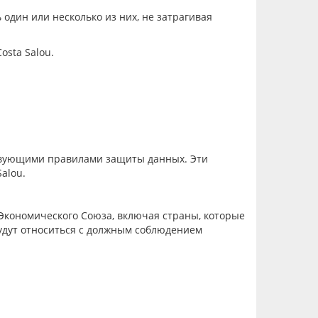
один или несколько из них, не затрагивая
Costa Salou
.
ствующими правилами защиты данных. Эти
Salou
.
Э
кономического
Союза
, включая страны, которые
удут относиться с должным соблюдением