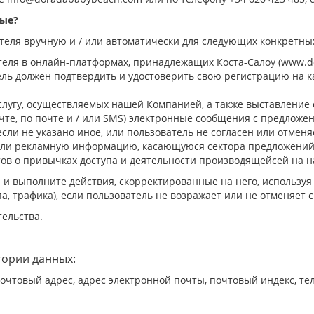
ные?
ателя вручную и / или автоматически для следующих конкретны
теля в онлайн-платформах, принадлежащих Коста-Салоу (www.d
тель должен подтвердить и
удостоверить
свою регистрацию на ка
слугу,
осуществляемых
нашей Компанией
, а также выставление 
чте,
по почте
и / или SMS) электронные сообщения с предложе
сли не указано иное, или пользователь
не согласен
или отменяе
или рекламную информацию, касающуюся сектора предложений 
т
ов
о привычках доступа и
деятельности производящейсей на 
и выполните действия, скорректированные на него, используя
, трафика), если пользователь не возражает или не отменяет с
ельства.
гории данных:
очтовый адрес, адрес электронной почты, почтовый индекс, те