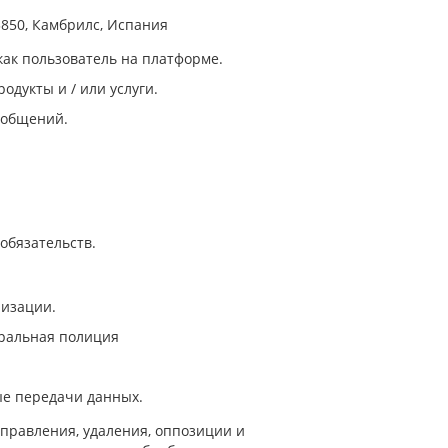
3850,
Камбрилс
,
Испания
ак пользователь на плат
форме
.
одукты и / или услуги.
ообщений.
обязательств.
низации.
ральная полиция
е передачи данных.
исправления, удаления, оппозиции и