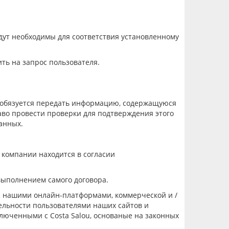
дут необходимы для соответствия установленному
ить на запрос пользователя
.
 обязуется передать информацию, содержащуюся
аво
провести проверки для п
одтверждения
этого
анных.
х
компании
находится в согласии
 выполнением самого договора.
с нашими онлайн-платформами, коммерческой и /
ельности пользователями
наших сайтов
и
аключенными с
Costa Salou
, основаны
е
на законных