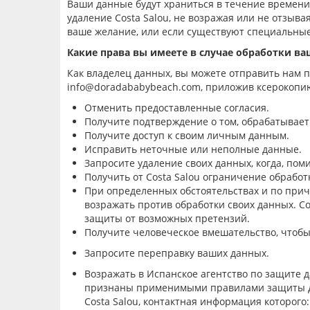
Ваши данные будут храниться в течение времени,
удаление
Costa Salou
, не возражая или не отзывая
ваше желание
, или если существуют специальны
Какие права
вы имеете
в случае обработки ва
Как владелец данных, вы можете отправить нам 
info@doradababybeach.com, приложив ксерокопи
Отменить предоставленные согласия.
Получите подтверждение о том, обрабатывае
Получите доступ к своим личным данным.
Исправить неточные или неполные данные.
Запросите удаление своих данных, когда, по
Получит
ь
от Costa Salou ограничение обработ
При определенных обстоятельствах и по при
возражать против обработки своих данных.
Co
защиты
от
возможных претензий.
Получите человеческое вмешательство, чтобы
Запросите
переправку
ваших данных.
Возражать
в Испанское агентство по защите д
признаны применимыми правилами защиты дан
Costa Salou
, контактная информация которого