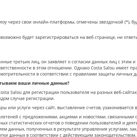
алоу через
свои
онлайн-платформы, отмечены звездочкой (*), бу
невозможно будет зарегистрировать
ся на веб странице, ни ответ
нные третьих лиц, он заявляет о согласии
данных лиц
с этим и
ветственности в этом отношении. Однако
Costa Salou
имеет пр
смотрительности в соответствии с правилами защиты
личных
д
атываем
ваши личны
е
данны
е
?
Costa Salou
для регистрации пользователя на разных веб-сайта
ждом случае
регистрации
.
ары или услуги через
сайт
, выставление счетов, узаконивается
летеней с предложениями, акциями и новостями, связанными 
ых статистических отчетов о п
оведении пользователей
и деят
ем данных, полученных в результате управления услугами, з
отки
данных
в соответствии с действующим
законодательством
.