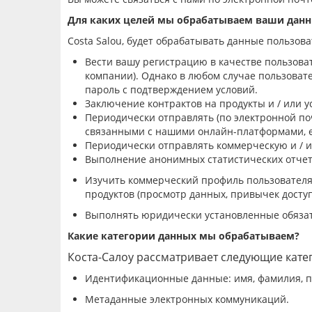
Для каких целей мы обрабатываем ваши дан
Costa Salou, будет обрабатывать данные пользов
Вести вашу
регистраци
ю
в качестве пользова
компании
). Однако в любом случае пользова
пароль с
подтверждением условий
.
Заключение контрактов на
продукт
ы
и / или
у
Периодически отправля
ть
(по электронной по
связанными с нашими онлайн-платформами, е
Периодически отправля
ть
коммерческую и / 
Выполн
ение
анонимны
х
статистически
х
отче
Изучить
коммерческий профиль пользователя 
продуктов (просмотр данных, привычек доступа
Выполнять юридически установленные обязат
Какие
категории данных мы
обрабатываем
?
Коста-Салоу рассматривает следующие кате
Идентификаци
онные
данные:
имя, фамилия, п
Метаданные электронных коммуникаций.