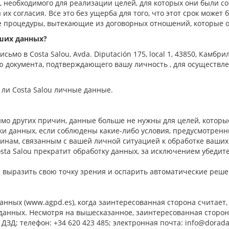
 необходимого для реализации целей, для которых они были со
 их согласия. Все это без ущерба для того, что этот срок может
е процедуры, вытекающие из договорных отношений, которые ос
ших данных?
письмо в
Costa Salou
,
Avda
. Diputación 175,
local
1, 43850, Камбри
ю документа, подтверждающего вашу личность ,
для
осуществл
т ли
Costa Salou
личные данные.
мимо других причин, данные больше не нужны для целей, котор
ки данных, если соблюдены какие-либо условия, предусмотрен
чинам, связанным с
вашей личной
ситуацией к обработке
ваших
sta Salou
прекратит обработку данных, за исключением убедит
 выразить свою точку зрения и
оспарить
автоматически
е
реше
анных (www.agpd.es), когда заинтересованная сторона считает,
ных. Несмотря на вышесказанное, заинтересованная сторона 
:
ДЗД
; телефон: +34 620 423 485; электронная почта: info@dora