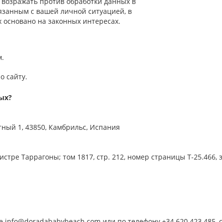
 возражать против
обработки данных
в
вязанным с вашей
личной
ситуацией, в
х
основано на законных интересах.
.
о сайту
.
ых?
тный 1, 43850, Камбрильс, Испания
истре Таррагоны;
том
1817, стр. 212, номер страницы T-25.466, 
 info@doradababybeach.com или по телефону +34 620 423 485, 